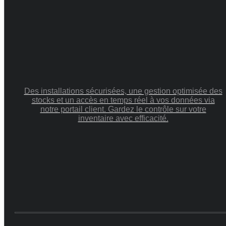
Des installations sécurisées, une gestion optimisée des
stocks et un accès en temps réel à vos données via
notre portail client. Gardez le contrôle sur votre
inventaire avec efficacité.