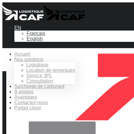
EN
Français
English
Accueil
Nos solutions
Logistique
Location de remorques
Service 3PL
Consultation
Surcharge de carburant
À propos
Avantages
Contactez-nous
Portail client