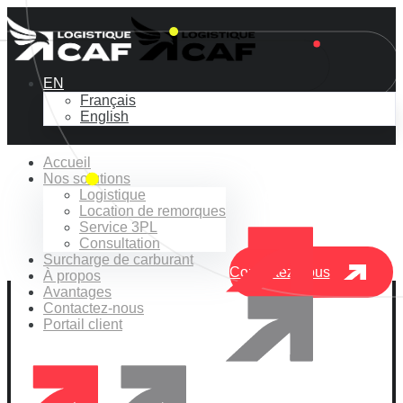
EN
Français
English
Efficace à
Accueil
Nos solutions
chaque
Logistique
Location de remorques
étape
Service 3PL
Consultation
Surcharge de carburant
Contactez-nous
À propos
Avantages
Contactez-nous
Portail client