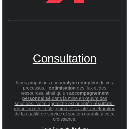
Consultation
Nous proposons une
analyse complète
de vos
processus, l’
optimisation
des flux et des
ressources, ainsi qu’un
accompagnement
personnalisé
dans la mise en œuvre des
solutions. Notre approche est orientée
résultats
:
réduction des coûts, gain d’efficacité, amélioration
de la qualité de service et soutien durable à votre
croissance.
Jean-François Brebion