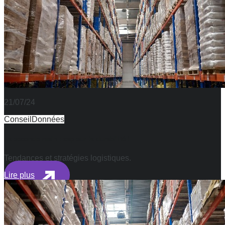
21/07/24
Conseil
Données
La seconde main : cap sur la durabilité !
Tendances et stratégies logistiques.
Lire plus