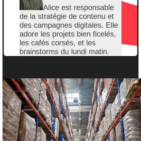
Alice est responsable
Jean Dupont
de la stratégie de contenu et
des campagnes digitales. Elle
Chef de projet
adore les projets bien ficelés,
les cafés corsés, et les
Marie Lefebvre
brainstorms du lundi matin.
Designer UX/UI
Nouvelles et conseils
Alice Tremblay
Directrice marketing
Jean Dupont
Chef de projet