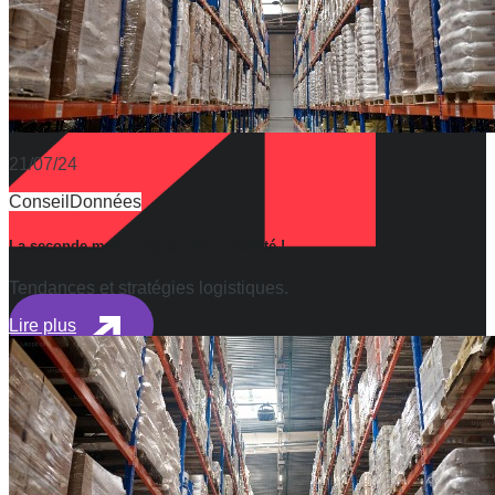
Marie Lefebvre
Designer UX/UI
21/07/24
Conseil
Données
La seconde main : cap sur la durabilité !
Tendances et stratégies logistiques.
Lire plus